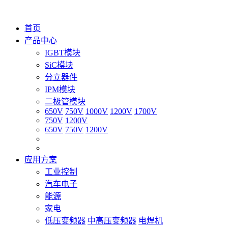
首页
产品中心
IGBT模块
SiC模块
分立器件
IPM模块
二极管模块
650V
750V
1000V
1200V
1700V
750V
1200V
650V
750V
1200V
应用方案
工业控制
汽车电子
能源
家电
低压变频器
中高压变频器
电焊机