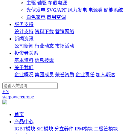
主驱
辅驱
车载电源
光伏发电
SVG/APF
风力发电
电源类
储能系统
白色家电
商用空调
服务支持
设计支持
资料下载
营销网络
新闻资讯
公司新闻
行业动态
市场活动
投资者关系
基本资料
信息披露
关于我们
企业概况
集团成员
荣誉资质
企业责任
加入斯达
EN
starpowereurope
首页
产品中心
IGBT模块
SiC模块
分立器件
IPM模块
二极管模块