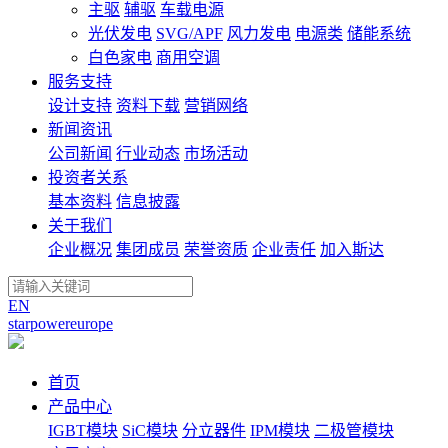
主驱
辅驱
车载电源
光伏发电
SVG/APF
风力发电
电源类
储能系统
白色家电
商用空调
服务支持
设计支持
资料下载
营销网络
新闻资讯
公司新闻
行业动态
市场活动
投资者关系
基本资料
信息披露
关于我们
企业概况
集团成员
荣誉资质
企业责任
加入斯达
EN
starpowereurope
首页
产品中心
IGBT模块
SiC模块
分立器件
IPM模块
二极管模块